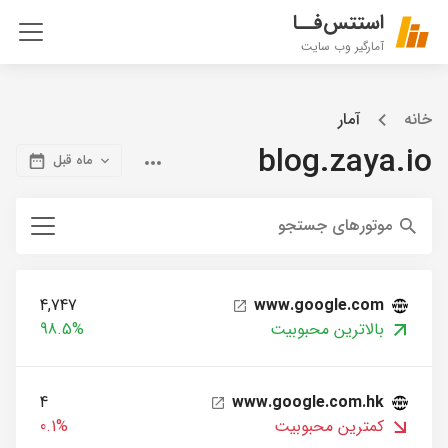
استتس‌فــا
آمارگیر وب سایت
خانه
آمار
blog.zaya.io
ماه قبل
موتورهای جستجو
4,747
www.google.com
بالاترین محبوبیت
98.5%
4
www.google.com.hk
کمترین محبوبیت
0.1%