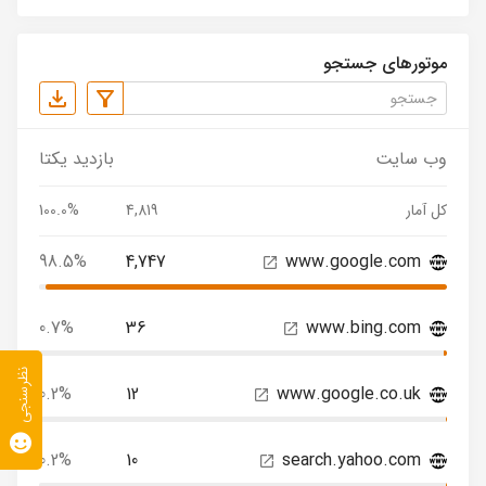
موتورهای جستجو
وب سایت
بازدید یکتا
کل آمار
4,819
100.0%
98.5%
4,747
www.google.com
0.7%
36
www.bing.com
نظرسنجی
0.2%
12
www.google.co.uk
0.2%
10
search.yahoo.com