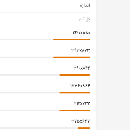
اندازه
کل آمار
1920x1080
393x873
390x844
1536x864
412x732
375x667