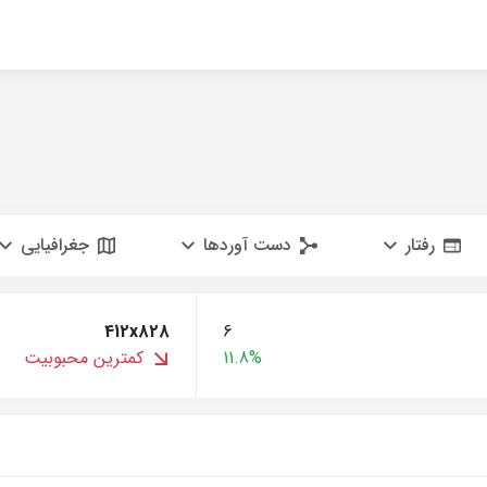
رفتار
دست آوردها
جغرافیایی
412x828
6
11.8%
کمترین محبوبیت