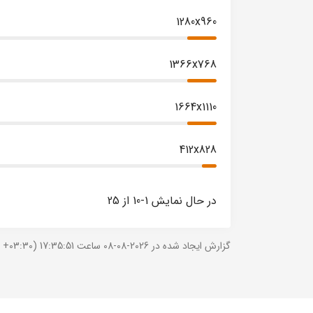
1280x960
1366x768
1664x1110
412x828
در حال نمایش 1-10 از 25
گزارش ایجاد شده در 2026-08-08 ساعت 17:35:51 (UTC +03:30).