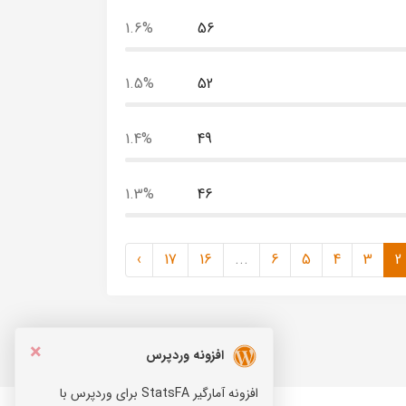
1.6%
56
1.5%
52
1.4%
49
1.3%
46
›
17
16
...
6
5
4
3
2
×
افزونه وردپرس
افزونه آمارگیر StatsFA برای وردپرس با