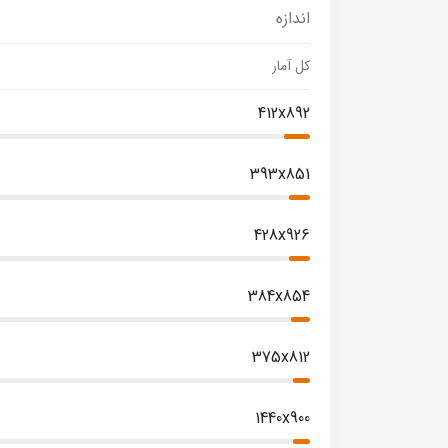
اندازه
کل آمار
412x892
393x851
428x926
384x854
375x812
1440x900