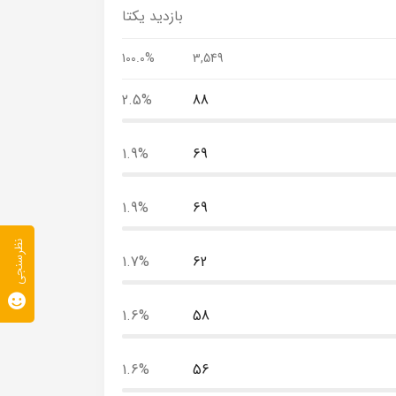
بازدید یکتا
100.0%
3,549
2.5%
88
1.9%
69
1.9%
69
نظرسنجی
1.7%
62
1.6%
58
1.6%
56