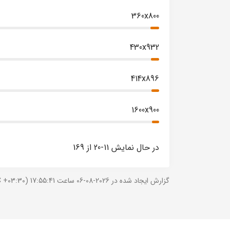
360x800
430x932
414x896
1600x900
در حال نمایش 11-20 از 169
گزارش ایجاد شده در 2026-08-06 ساعت 17:55:41 (UTC +03:30).