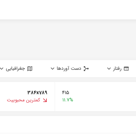
رفتار
دست آوردها
جغرافیایی
384x789
415
11.7%
کمترین محبوبیت