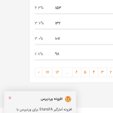
4.3%
153
3.7%
132
3.0%
107
2.8%
98
›
17
16
...
6
5
4
3
2
×
افزونه وردپرس
افزونه آمارگیر StatsFA برای وردپرس با