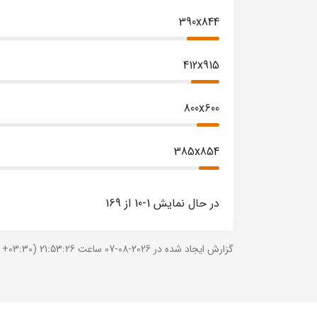
390x844
412x915
800x600
385x854
در حال نمایش 1-10 از 169
گزارش ایجاد شده در 2026-08-07 ساعت 21:53:26 (UTC +03:30).