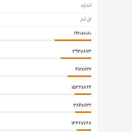
اندازه
کل آمار
1920x1080
393x873
412x732
1536x864
384x832
1366x768