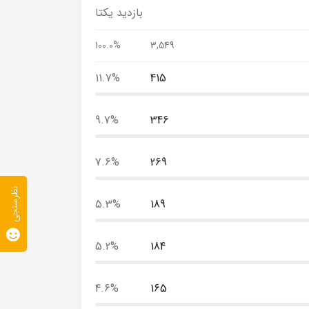
بازدید یکتا
100.0%
3,549
11.7%
415
9.7%
346
7.6%
269
نظرسنجی
5.3%
189
5.2%
184
4.6%
165