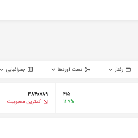
رفتار
دست آوردها
جغرافیایی
384x789
415
11.7%
کمترین محبوبیت