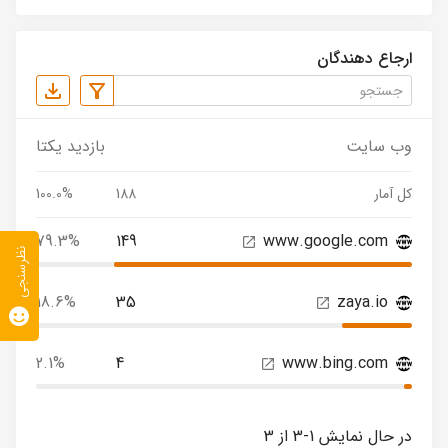
ارجاع دهندگان
وب سایت
بازدید یکتا
کل آمار
188
100.0%
79.3%
149
www.google.com
نظرسنجی
18.6%
35
zaya.io
2.1%
4
www.bing.com
در حال نمایش 1-3 از 3