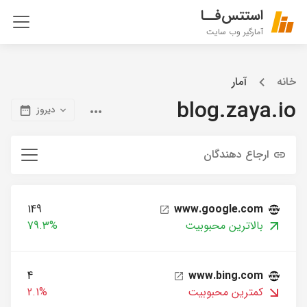
استتس‌فــا
آمارگیر وب سایت
خانه
آمار
blog.zaya.io
دیروز
ارجاع دهندگان
149
www.google.com
بالاترین محبوبیت
79.3%
4
www.bing.com
کمترین محبوبیت
2.1%