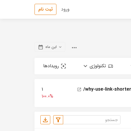
ورود
ثبت نام
این ماه
تکنولوژی
رویدادها
1
/why-use-link-shortene
100.0%