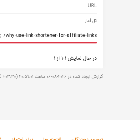
URL
کل آمار
/why-use-link-shortener-for-affiliate-links
در حال نمایش 1-1 از 1
گزارش ایجاد شده در 2026-08-06 ساعت 20:59:01 (UTC +03:30).
توسعه دهندگان
افزونه ها
نماد اعتماد
ق