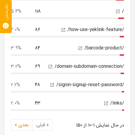
نظرسنجی
5.4%
118
/
4.0%
86
/how-use-yeklink-feature/
3.9%
84
/barcode-product/
3.2%
69
/domain-subdomain-connection/
2.2%
48
/signin-signup-reset-password/
2.0%
43
/links/
« قبلی
بعدی »
در حال نمایش 1-10 از 150