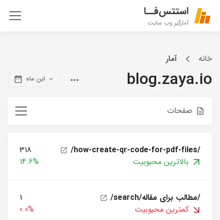
استتس‌فــا
آمارگیر وب سایت
خانه
آمار
blog.zaya.io
این ماه
صفحات
318
/how-create-qr-code-for-pdf-files/
بالاترین محبوبیت
14.6%
/search/مطالب برای مقاله/
1
کمترین محبوبیت
0.0%