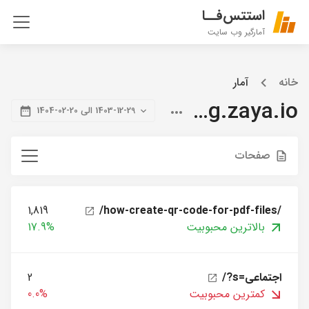
استتس‌فــا
آمارگیر وب سایت
خانه
آمار
blog.zaya.io
1403-12-29 الی 20-02-1404
صفحات
1,819
/how-create-qr-code-for-pdf-files/
بالاترین محبوبیت
17.9%
/?s=اجتماعی
2
کمترین محبوبیت
0.0%