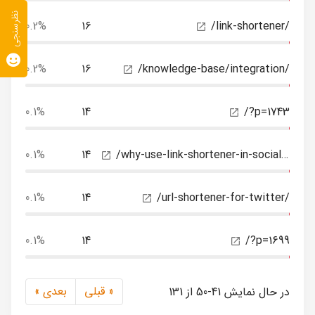
نظرسنجی
0.2%
16
/link-shortener/
0.2%
16
/knowledge-base/integration/
0.1%
14
/?p=1743
0.1%
14
/why-use-link-shortener-in-social-medias/
0.1%
14
/url-shortener-for-twitter/
0.1%
14
/?p=1699
« قبلی
بعدی »
در حال نمایش 41-50 از 131