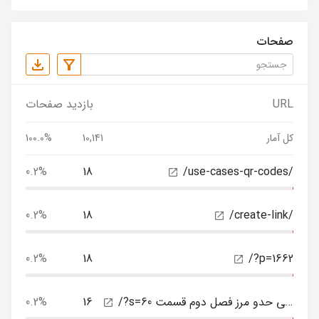
صفحات
URL
بازدید صفحات
کل آمار
10,141
100.0%
0.2%
18
/use-cases-qr-codes/
0.2%
18
/create-link/
0.2%
18
/?p=1662
/?s=سریال عشق بی حدو مرز فصل دوم قسمت 60
16
0.2%