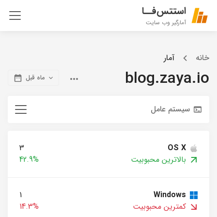
استتس‌فــا
آمارگیر وب سایت
خانه
آمار
blog.zaya.io
ماه قبل
سیستم عامل
3
OS X
بالاترین محبوبیت
42.9%
1
Windows
کمترین محبوبیت
14.3%