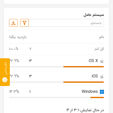
سیستم عامل
نام
بازدید یکتا
کل آمار
7
100.0%
42.9%
3
OS X
نظرسنجی
42.9%
3
iOS
14.3%
1
Windows
در حال نمایش 1-3 از 3