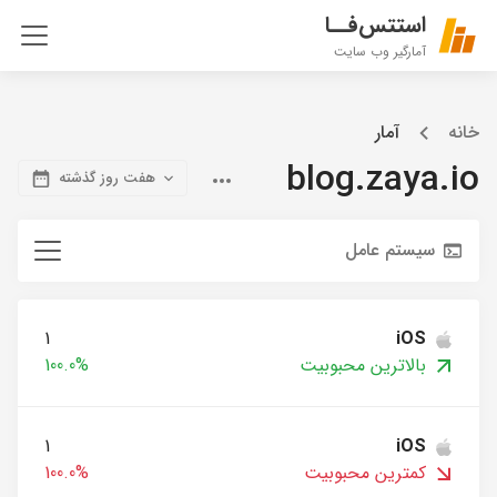
استتس‌فــا
آمارگیر وب سایت
خانه
آمار
blog.zaya.io
هفت روز گذشته
سیستم عامل
1
iOS
بالاترین محبوبیت
100.0%
1
iOS
کمترین محبوبیت
100.0%