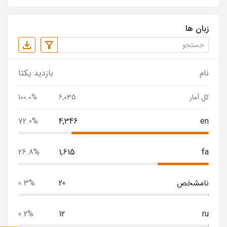
زبان ها
نام
بازدید یکتا
کل آمار
6,035
100.0%
72.0%
4,346
en
26.8%
1,615
fa
نامشخص
20
0.3%
0.2%
12
ru