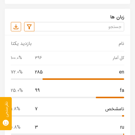
زبان ها
نام
بازدید یکتا
کل آمار
396
100.0%
72.0%
285
en
25.0%
99
fa
نظرسنجی
نامشخص
7
1.8%
0.8%
3
ru