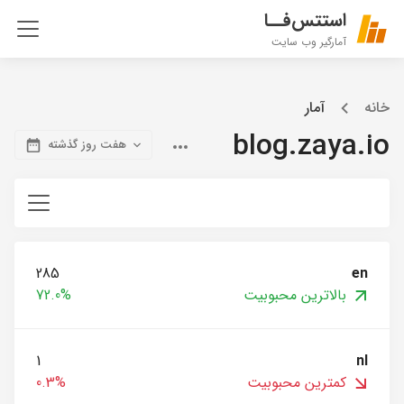
استتس‌فــا
آمارگیر وب سایت
خانه
آمار
blog.zaya.io
هفت روز گذشته
285
en
بالاترین محبوبیت
72.0%
1
nl
کمترین محبوبیت
0.3%