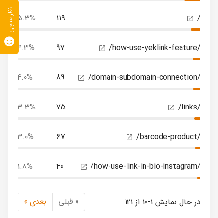
نظرسنجی
5.3%
119
/
4.3%
97
/how-use-yeklink-feature/
4.0%
89
/domain-subdomain-connection/
3.3%
75
/links/
3.0%
67
/barcode-product/
1.8%
40
/how-use-link-in-bio-instagram/
« قبلی
بعدی »
در حال نمایش 1-10 از 121