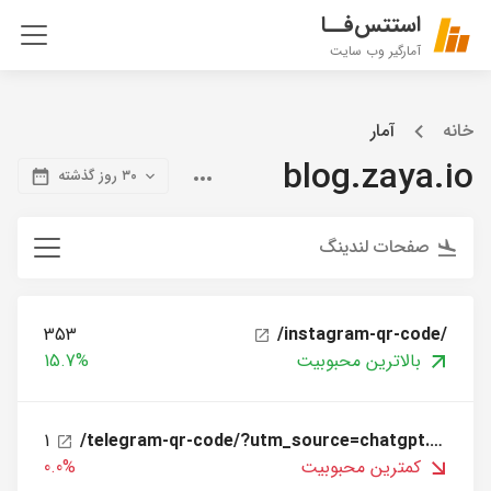
استتس‌فــا
آمارگیر وب سایت
خانه
آمار
blog.zaya.io
۳۰ روز گذشته
صفحات لندینگ
353
/instagram-qr-code/
بالاترین محبوبیت
15.7%
1
/telegram-qr-code/?utm_source=chatgpt.com
کمترین محبوبیت
0.0%