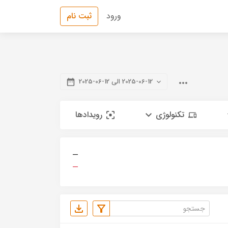
ورود
ثبت نام
2025-06-12 الی 12-06-2025
تکنولوژی
رویدادها
—
—