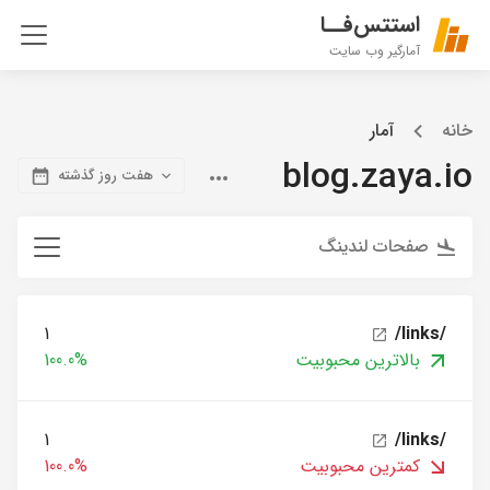
استتس‌فــا
آمارگیر وب سایت
خانه
آمار
blog.zaya.io
هفت روز گذشته
صفحات لندینگ
1
/links/
بالاترین محبوبیت
100.0%
1
/links/
کمترین محبوبیت
100.0%