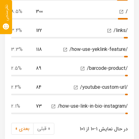
نظرسنجی
8.5%
300
/
3.4%
122
/links/
3.3%
118
/how-use-yeklink-feature/
2.5%
89
/barcode-product/
2.4%
84
/youtube-custom-url/
2.1%
73
/how-use-link-in-bio-instagram/
« قبلی
بعدی »
در حال نمایش 1-10 از 101