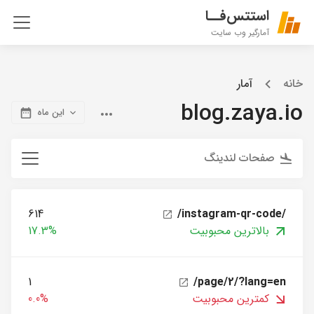
استتس‌فــا
آمارگیر وب سایت
خانه
آمار
blog.zaya.io
این ماه
صفحات لندینگ
614
/instagram-qr-code/
بالاترین محبوبیت
17.3%
1
/page/2/?lang=en
کمترین محبوبیت
0.0%