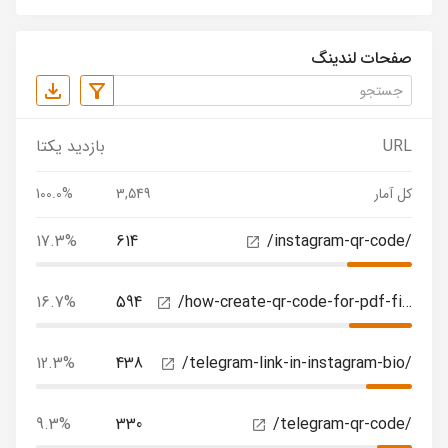
صفحات لندینگ
URL
بازدید یکتا
کل آمار
3,549
100.0%
17.3%
614
/instagram-qr-code/
16.7%
594
/how-create-qr-code-for-pdf-files/
12.3%
438
/telegram-link-in-instagram-bio/
9.3%
330
/telegram-qr-code/