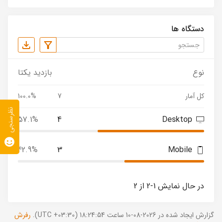
دستگاه ها
نوع
بازدید یکتا
کل آمار
7
100.0%
نظرسنجی
57.1%
4
Desktop
42.9%
3
Mobile
در حال نمایش 1-2 از 2
گزارش ایجاد شده در 2026-08-10 ساعت 18:24:54 (UTC +03:30).
رفرش