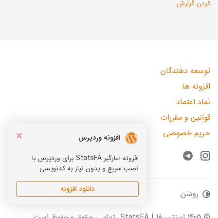
کردن گزارش
توسعه دهندگان
افزونه ها
نماد اعتماد
قوانین و مقررات
حریم خصوصی
×
افزونه وردپرس
افزونه آمارگیر StatsFA برای وردپرس با
Telegram
Instagram
نصب سریع و بدون نیاز به کدنویسی.
دانلود افزونه
روشن
© 1405 استتس‌فا | StatsFA. تمامی حقوق محفوظ است.