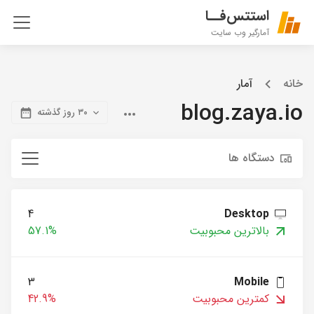
استتس‌فــا
آمارگیر وب سایت
خانه
آمار
blog.zaya.io
۳۰ روز گذشته
دستگاه ها
4
Desktop
بالاترین محبوبیت
57.1%
3
Mobile
کمترین محبوبیت
42.9%