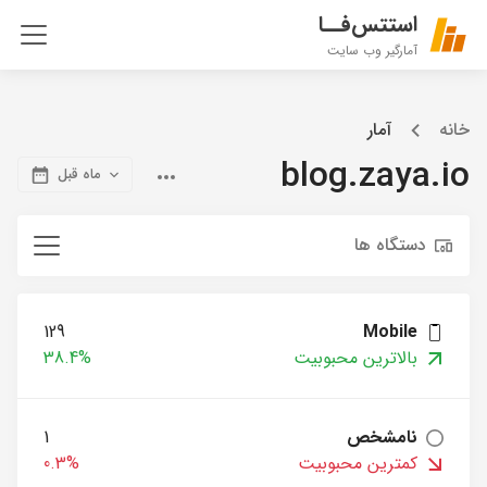
استتس‌فــا
آمارگیر وب سایت
خانه
آمار
blog.zaya.io
ماه قبل
دستگاه ها
129
Mobile
بالاترین محبوبیت
38.4%
نامشخص
1
کمترین محبوبیت
0.3%