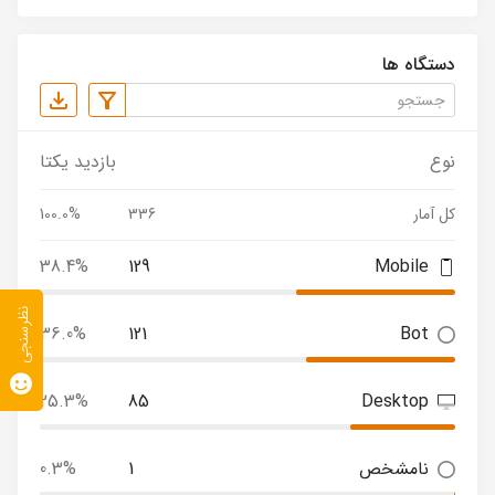
دستگاه ها
نوع
بازدید یکتا
کل آمار
336
100.0%
38.4%
129
Mobile
نظرسنجی
36.0%
121
Bot
25.3%
85
Desktop
نامشخص
1
0.3%