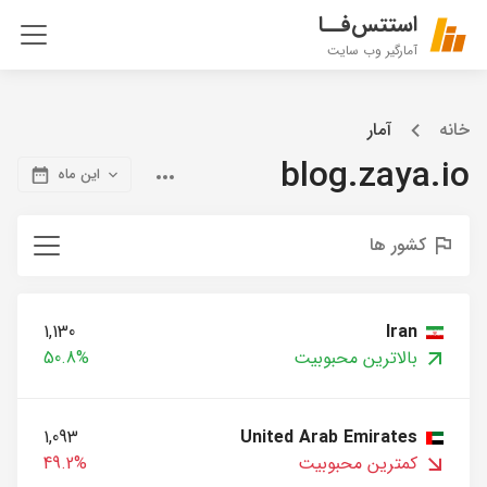
استتس‌فــا
آمارگیر وب سایت
خانه
آمار
blog.zaya.io
این ماه
کشور ها
1,130
Iran
بالاترین محبوبیت
50.8%
1,093
United Arab Emirates
کمترین محبوبیت
49.2%