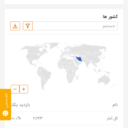
کشور ها
نظرسنجی
نام
بازدید یکتا
کل آمار
2,223
100.0%