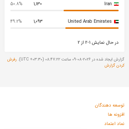
50.8%
1,130
Iran
49.2%
1,093
United Arab Emirates
در حال نمایش 1-2 از 2
گزارش ایجاد شده در 2026-08-09 ساعت 08:47:22 (UTC +03:30).
رفرش
کردن گزارش
توسعه دهندگان
افزونه ها
نماد اعتماد