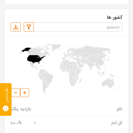
کشور ها
نظرسنجی
نام
بازدید یکتا
کل آمار
1
100.0%