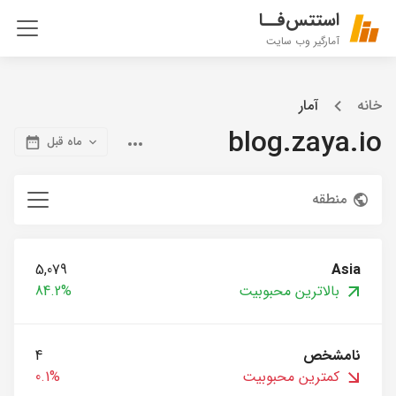
استتس‌فــا
آمارگیر وب سایت
خانه
آمار
blog.zaya.io
ماه قبل
منطقه
5,079
Asia
بالاترین محبوبیت
84.2%
نامشخص
4
کمترین محبوبیت
0.1%