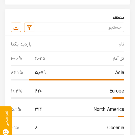
منطقه
نام
بازدید یکتا
کل آمار
6,035
100.0%
84.2%
5,079
Asia
10.3%
620
Europe
5.2%
314
North America
نظرسنجی
0.1%
8
Oceania