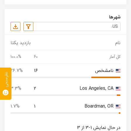
شهرها
نام
بازدید یکتا
کل آمار
60
100.0%
نامشخص
16
26.7%
نظرسنجی
3.3%
2
Los Angeles, CA
1.7%
1
Boardman, OR
در حال نمایش 1-3 از 3