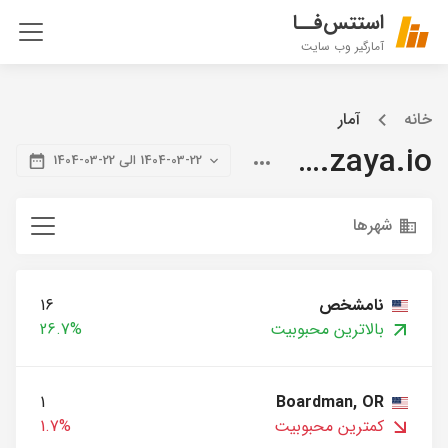
استتس‌فــا
آمارگیر وب سایت
خانه
آمار
blog.zaya.io
1404-03-22 الی 22-03-1404
شهرها
نامشخص
16
بالاترین محبوبیت
26.7%
1
Boardman, OR
کمترین محبوبیت
1.7%