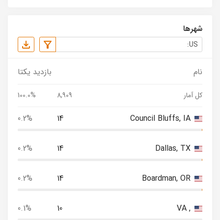
شهرها
نام
بازدید یکتا
کل آمار
8,909
100.0%
0.2%
14
Council Bluffs, IA
0.2%
14
Dallas, TX
0.2%
14
Boardman, OR
0.1%
10
, VA