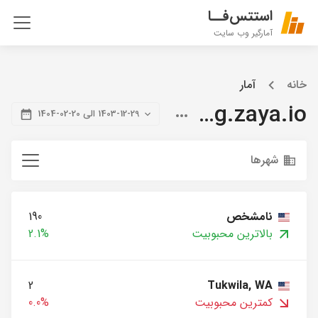
استتس‌فــا
آمارگیر وب سایت
خانه
آمار
blog.zaya.io
1403-12-29 الی 20-02-1404
شهرها
نامشخص
190
بالاترین محبوبیت
2.1%
2
Tukwila, WA
کمترین محبوبیت
0.0%