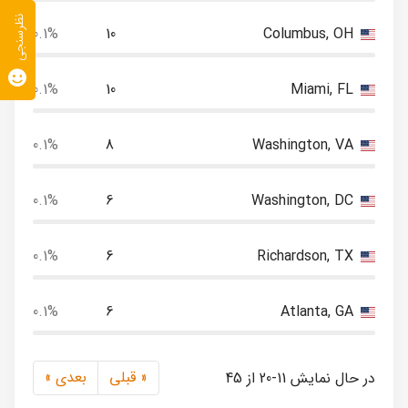
نظرسنجی
0.1%
10
Columbus, OH
0.1%
10
Miami, FL
0.1%
8
Washington, VA
0.1%
6
Washington, DC
0.1%
6
Richardson, TX
0.1%
6
Atlanta, GA
« قبلی
بعدی »
در حال نمایش 11-20 از 45