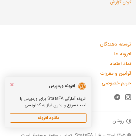
کردن گزارش
توسعه دهندگان
افزونه ها
نماد اعتماد
قوانین و مقررات
حریم خصوصی
×
افزونه وردپرس
افزونه آمارگیر StatsFA برای وردپرس با
Telegram
Instagram
نصب سریع و بدون نیاز به کدنویسی.
دانلود افزونه
روشن
© 1405 استتس‌فا | StatsFA. تمامی حقوق محفوظ است.