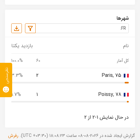
شهرها
نام
بازدید یکتا
کل آمار
60
100.0%
نظرسنجی
3.3%
2
Paris, 75
1.7%
1
Poissy, 78
در حال نمایش 1-2 از 2
گزارش ایجاد شده در 2026-08-08 ساعت 18:08:23 (UTC +03:30).
رفرش