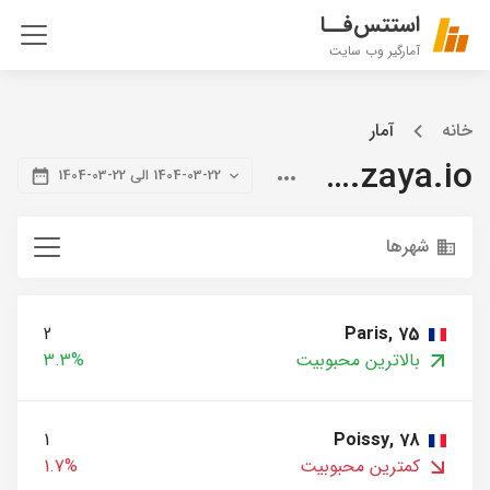
استتس‌فــا
آمارگیر وب سایت
خانه
آمار
blog.zaya.io
1404-03-22 الی 22-03-1404
شهرها
2
Paris, 75
بالاترین محبوبیت
3.3%
1
Poissy, 78
کمترین محبوبیت
1.7%