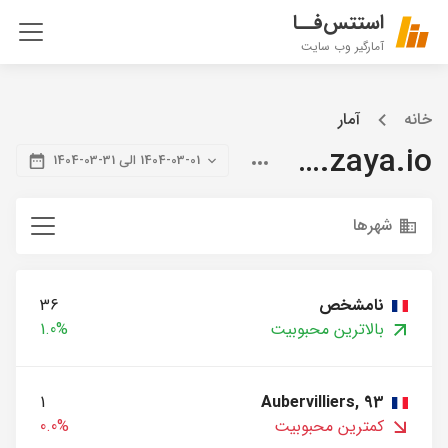
استتس‌فــا
آمارگیر وب سایت
خانه
آمار
blog.zaya.io
1404-03-01 الی 31-03-1404
شهرها
نامشخص
36
بالاترین محبوبیت
1.0%
1
Aubervilliers, 93
کمترین محبوبیت
0.0%