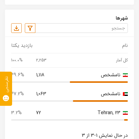
شهرها
نام
بازدید یکتا
کل آمار
2,253
100.0%
نامشخص
1,118
49.6%
نظرسنجی
نامشخص
1,063
47.2%
3.2%
72
Tehran, 23
در حال نمایش 1-3 از 3