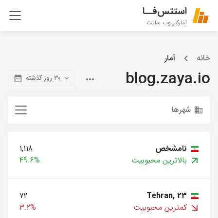
استتس‌فــا
آمارگیر وب سایت
خانه
آمار
blog.zaya.io
۳۰ روز گذشته
شهرها
نامشخص
1,118
بالاترین محبوبیت
49.6%
72
Tehran, 23
کمترین محبوبیت
3.2%