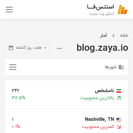
استتس‌فــا
آمارگیر وب سایت
خانه
آمار
blog.zaya.io
هفت روز گذشته
شهرها
نامشخص
342
بالاترین محبوبیت
38.5%
1
Nashville, TN
کمترین محبوبیت
0.1%