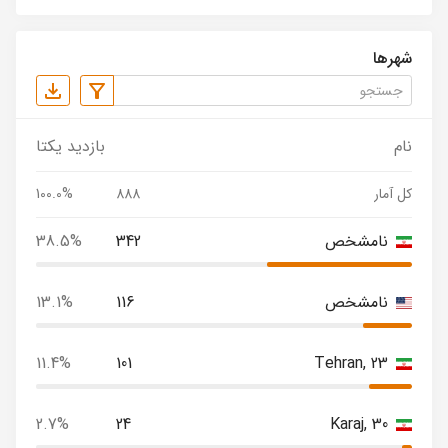
شهرها
نام
بازدید یکتا
کل آمار
888
100.0%
نامشخص
342
38.5%
نامشخص
116
13.1%
11.4%
101
Tehran, 23
2.7%
24
Karaj, 30