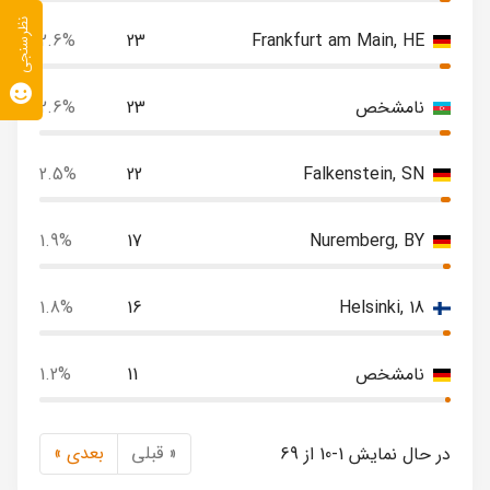
نظرسنجی
2.6%
23
Frankfurt am Main, HE
نامشخص
23
2.6%
2.5%
22
Falkenstein, SN
1.9%
17
Nuremberg, BY
1.8%
16
Helsinki, 18
نامشخص
11
1.2%
« قبلی
بعدی »
در حال نمایش 1-10 از 69