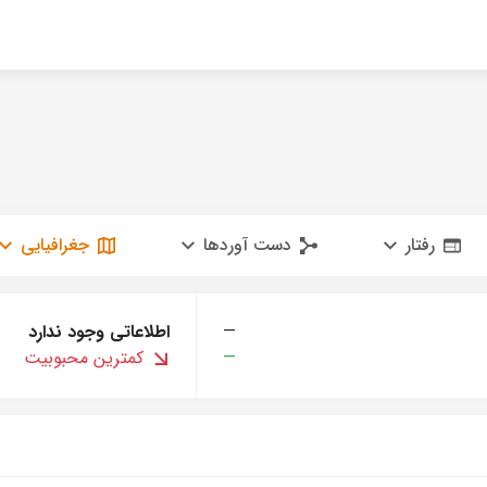
رفتار
دست آوردها
جغرافیایی
—
اطلاعاتی وجود ندارد
—
کمترین محبوبیت