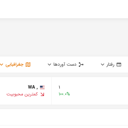
رفتار
دست آوردها
جغرافیایی
, WA
1
100.0%
کمترین محبوبیت