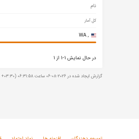
نام
کل آمار
, WA
در حال نمایش 1-1 از 1
گزارش ایجاد شده در 2026-08-06 ساعت 06:31:58 (UTC +03:30).
توسعه دهندگان
افزونه ها
نماد اعتماد
ق