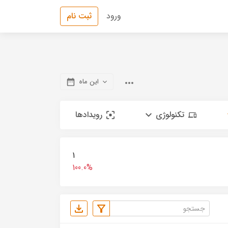
ورود
ثبت نام
این ماه
تکنولوژی
رویدادها
1
100.0%