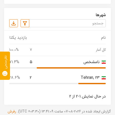
شهرها
نام
بازدید یکتا
کل آمار
7
100.0%
نظرسنجی
نامشخص
5
71.4%
28.6%
2
Tehran, 23
در حال نمایش 1-2 از 2
گزارش ایجاد شده در 2026-08-07 ساعت 13:41:09 (UTC +03:30).
رفرش