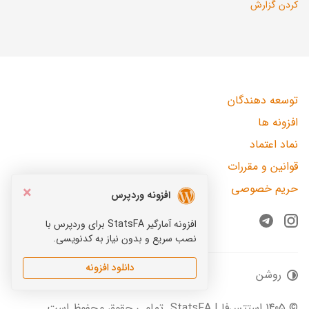
کردن گزارش
توسعه دهندگان
افزونه ها
نماد اعتماد
قوانین و مقررات
حریم خصوصی
×
افزونه وردپرس
افزونه آمارگیر StatsFA برای وردپرس با
Telegram
Instagram
نصب سریع و بدون نیاز به کدنویسی.
دانلود افزونه
روشن
© 1405 استتس‌فا | StatsFA. تمامی حقوق محفوظ است.