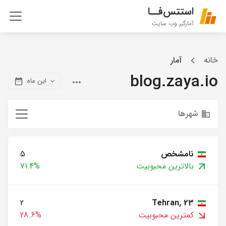
استتس‌فــا
آمارگیر وب سایت
خانه
آمار
blog.zaya.io
این ماه
شهرها
نامشخص
5
بالاترین محبوبیت
71.4%
2
Tehran, 23
کمترین محبوبیت
28.6%