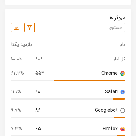
مروگر ها
نام
بازدید یکتا
کل آمار
888
100.0%
62.3%
553
Chrome
11.0%
98
Safari
9.7%
86
Googlebot
7.3%
65
Firefox