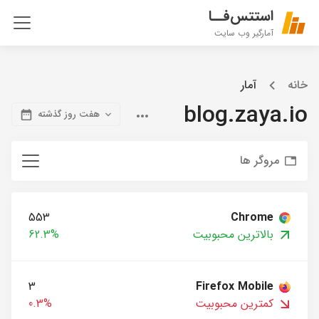
استتس‌فــا
آمارگیر وب سایت
خانه
آمار
blog.zaya.io
هفت روز گذشته
مروگر ها
553
Chrome
بالاترین محبوبیت
62.3%
3
Firefox Mobile
کمترین محبوبیت
0.3%