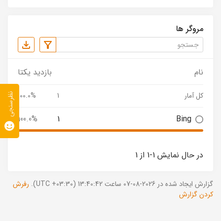
مروگر ها
نام
بازدید یکتا
کل آمار
1
100.0%
نظرسنجی
100.0%
1
Bing
در حال نمایش 1-1 از 1
گزارش ایجاد شده در 2026-08-07 ساعت 13:40:42 (UTC +03:30).
رفرش
کردن گزارش