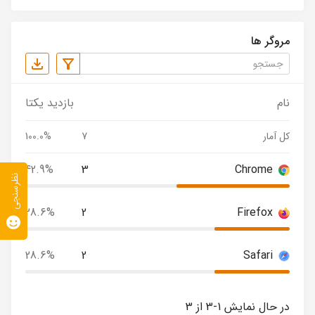
مروگر ها
نام
بازدید یکتا
کل آمار
7
100.0%
42.9%
3
Chrome
نظرسنجی
28.6%
2
Firefox
28.6%
2
Safari
در حال نمایش 1-3 از 3