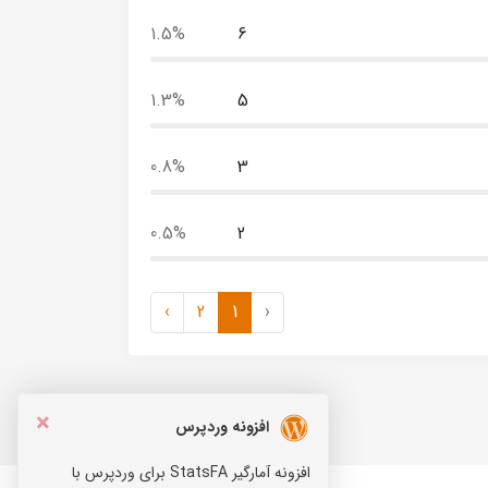
1.5%
6
1.3%
5
0.8%
3
0.5%
2
›
2
1
‹
×
افزونه وردپرس
افزونه آمارگیر StatsFA برای وردپرس با