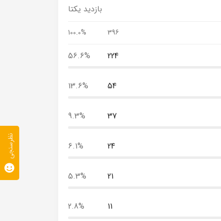
بازدید یکتا
100.0%
396
56.6%
224
13.6%
54
9.3%
37
نظرسنجی
6.1%
24
5.3%
21
2.8%
11