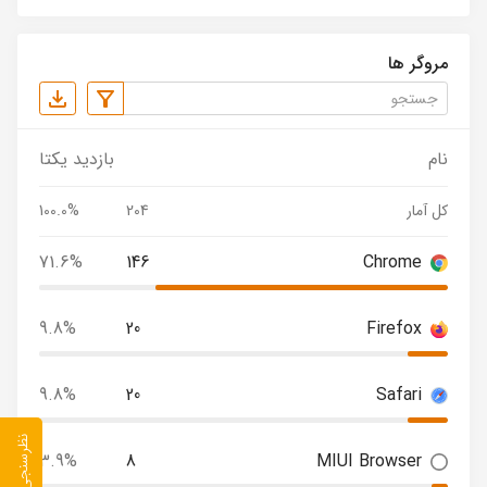
مروگر ها
نام
بازدید یکتا
کل آمار
204
100.0%
71.6%
146
Chrome
9.8%
20
Firefox
9.8%
20
Safari
نظرسنجی
3.9%
8
MIUI Browser