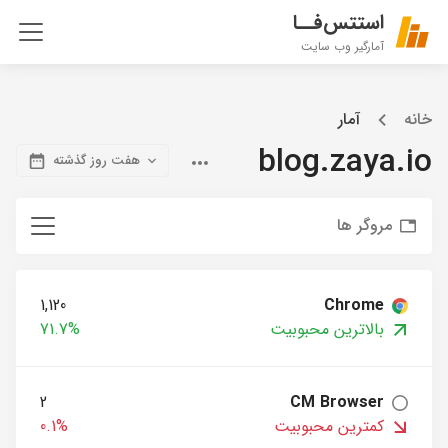
استتس‌فــا
آمارگیر وب سایت
خانه
آمار
blog.zaya.io
هفت روز گذشته
مروگر ها
1,120
Chrome
بالاترین محبوبیت
71.7%
2
CM Browser
کمترین محبوبیت
0.1%