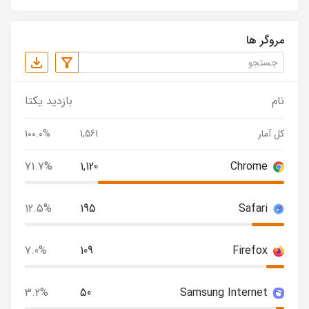
مروگر ها
نام
بازدید یکتا
کل آمار
1,561
100.0%
71.7%
1,120
Chrome
12.5%
195
Safari
7.0%
109
Firefox
3.2%
50
Samsung Internet