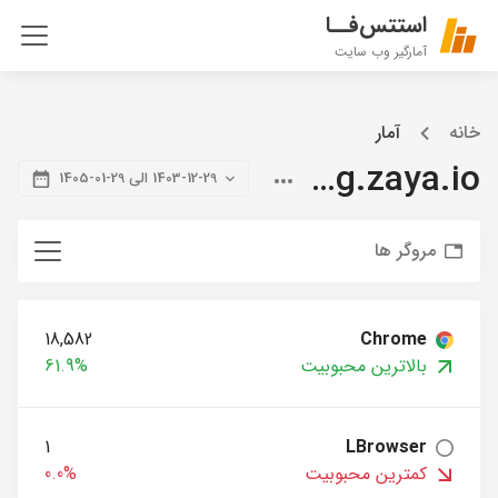
استتس‌فــا
آمارگیر وب سایت
خانه
آمار
blog.zaya.io
1403-12-29 الی 29-01-1405
مروگر ها
18,582
Chrome
بالاترین محبوبیت
61.9%
1
LBrowser
کمترین محبوبیت
0.0%